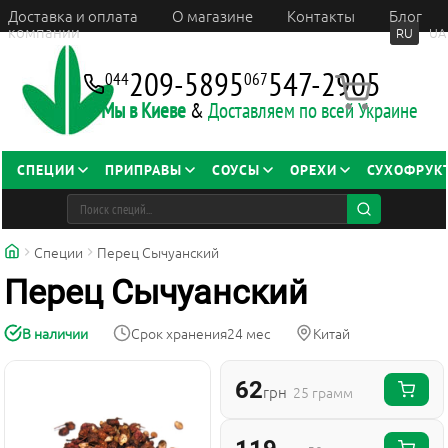
Доставка и оплата
О магазине
Контакты
Блог
компании
RU
UA
209-5895
547-2905
044
067
Мы в Киеве
&
Доставляем по всей Украине
СПЕЦИИ
ПРИПРАВЫ
СОУСЫ
ОРЕХИ
СУХОФРУК
Специи
Перец Сычуанский
Перец Сычуанский
В наличии
Срок хранения
24 мес
Китай
62
грн
25 грамм