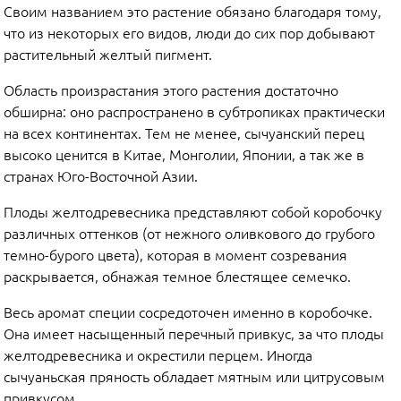
Своим названием это растение обязано благодаря тому,
что из некоторых его видов, люди до сих пор добывают
растительный желтый пигмент.
Область произрастания этого растения достаточно
обширна: оно распространено в субтропиках практически
на всех континентах. Тем не менее, сычуанский перец
высоко ценится в Китае, Монголии, Японии, а так же в
странах Юго-Восточной Азии.
Плоды желтодревесника представляют собой коробочку
различных оттенков (от нежного оливкового до грубого
темно-бурого цвета), которая в момент созревания
раскрывается, обнажая темное блестящее семечко.
Весь аромат специи сосредоточен именно в коробочке.
Она имеет насыщенный перечный привкус, за что плоды
желтодревесника и окрестили перцем. Иногда
сычуаньская пряность обладает мятным или цитрусовым
привкусом.