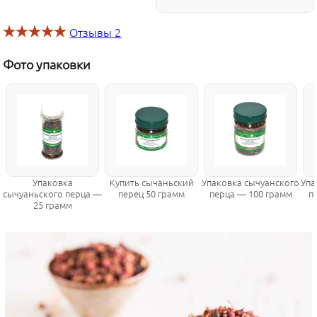
Отзывы
2
Фото упаковки
Упаковка
Купить сычаньский
Упаковка сычуанского
Упа
сычуаньского перца —
перец 50 грамм
перца — 100 грамм
п
25 грамм