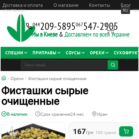
Доставка и оплата
О магазине
Контакты
Блог
компании
RU
UA
209-5895
547-2905
044
067
Мы в Киеве
&
Доставляем по всей Украине
СПЕЦИИ
ПРИПРАВЫ
СОУСЫ
ОРЕХИ
СУХОФРУК
Орехи
Фисташки сырые очищенные
Фисташки сырые
очищенные
В наличии
Срок хранения
24 мес
Иран
167
грн
100 грамм