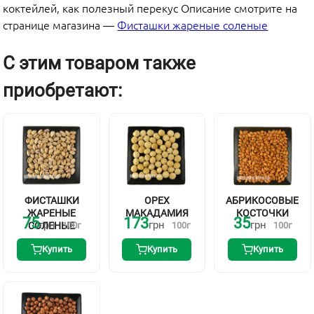
коктейлей, как полезный перекус Описание смотрите на
странице магазина —
Фисташки жареные соленые
С этим товаром также
приобретают:
ФИСТАШКИ
ОРЕХ
АБРИКОСОВЫЕ
ЖАРЕНЫЕ
МАКАДАМИЯ
КОСТОЧКИ
75
173
35
грн
грн
грн
СОЛЕНЫЕ
100
г
100
г
100
г
Купить
Купить
Купить