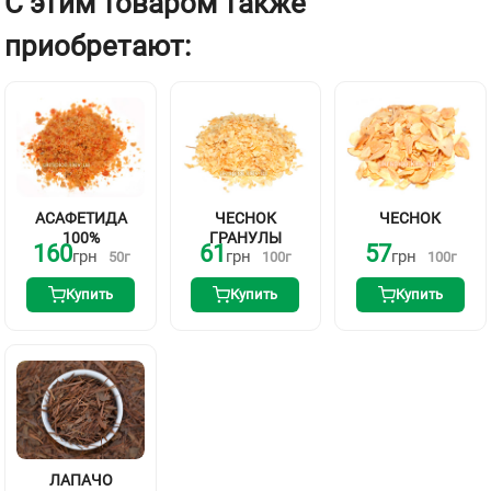
С этим товаром также
приобретают:
АСАФЕТИДА
ЧЕСНОК
ЧЕСНОК
100%
ГРАНУЛЫ
160
61
57
грн
грн
грн
50
г
100
г
100
г
Купить
Купить
Купить
ЛАПАЧО