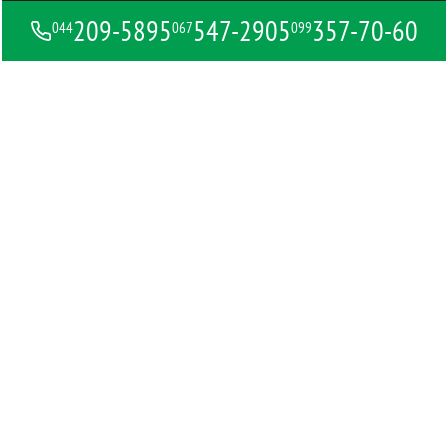
209-5895
547-2905
357-70-60
044
067
099