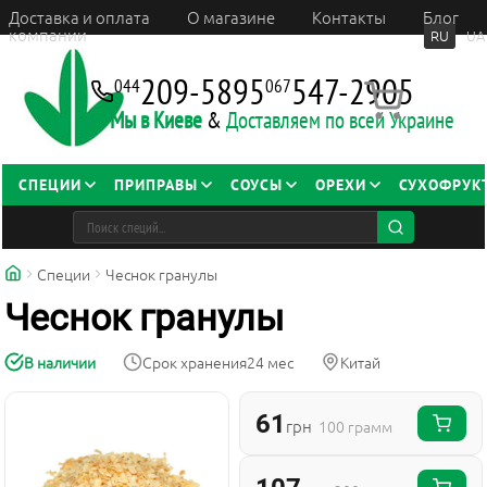
Доставка и оплата
О магазине
Контакты
Блог
компании
RU
UA
209-5895
547-2905
044
067
Мы в Киеве
&
Доставляем по всей Украине
СПЕЦИИ
ПРИПРАВЫ
СОУСЫ
ОРЕХИ
СУХОФРУК
Специи
Чеснок гранулы
Чеснок гранулы
В наличии
Срок хранения
24 мес
Китай
61
грн
100 грамм