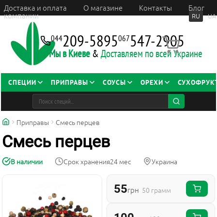
Доставка и оплата
О магазине
Контакты
Блог
компании
RU
UA
209-5895
547-2905
044
067
Мы в Киеве
&
Доставляем по всей Украине
СПЕЦИИ
ПРИПРАВЫ
СОУСЫ
ОРЕХИ
СУХОФРУК
Приправы
Смесь перцев
Смесь перцев
В наличии
Срок хранения
24 мес
Украина
55
грн
50 грамм