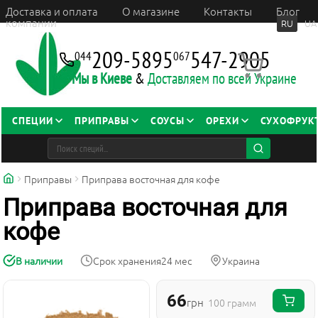
Доставка и оплата
О магазине
Контакты
Блог
компании
RU
UA
209-5895
547-2905
044
067
Мы в Киеве
&
Доставляем по всей Украине
СПЕЦИИ
ПРИПРАВЫ
СОУСЫ
ОРЕХИ
СУХОФРУК
Приправы
Приправа восточная для кофе
Приправа восточная для
кофе
В наличии
Срок хранения
24 мес
Украина
66
грн
100 грамм