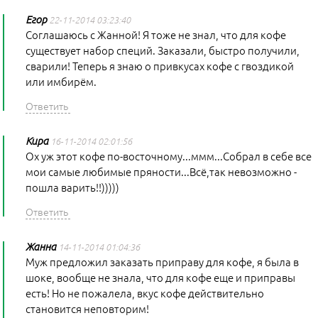
Егор
22-11-2014 03:23:40
Соглашаюсь с Жанной! Я тоже не знал, что для кофе
существует набор специй. Заказали, быстро получили,
сварили! Теперь я знаю о привкусах кофе с гвоздикой
или имбирём.
Кира
16-11-2014 02:01:56
Ох уж этот кофе по-восточному...ммм...Собрал в себе все
мои самые любимые пряности...Всё,так невозможно -
пошла варить!!)))))
Жанна
14-11-2014 01:04:36
Муж предложил заказать приправу для кофе, я была в
шоке, вообще не знала, что для кофе еще и приправы
есть! Но не пожалела, вкус кофе действительно
становится неповторим!