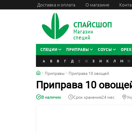
Доставка и оплата
О магазине
Конта
СПАЙСШОП
Магазин
специй
СПЕЦИИ
ПРИПРАВЫ
СОУСЫ
ОРЕХ
А
Б
В
Г
Д
Е
Ж
З
И
К
Л
М
Н
Приправы
Приправа 10 овощей
Приправа 10 овоще
В наличии
Срок хранения
24 мес
Ук