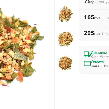
75
грн
200 г
165
грн
500 
295
грн
1000
Доставка
Киев, Укра
Оплата
Наличными