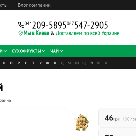
кты
Блог компании
209-5895
547-2905
044
067
Мы в Киеве
&
Доставляем по всей Украине
И
СУХОФРУКТЫ
ЧАЙ
О
П
Р
С
Т
У
Ф
Х
Ц
Ч
Ш
Щ
Э
Ю
Я
й
раина
46
грн
100 г