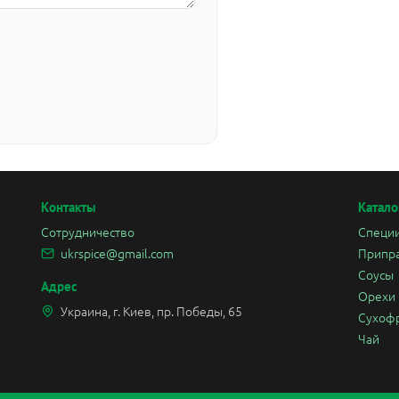
Контакты
Катало
Сотрудничество
Специ
ukrspice@gmail.com
Припр
Соусы
Адрес
Орехи
Украина, г. Киев, пр. Победы, 65
Сухоф
Чай