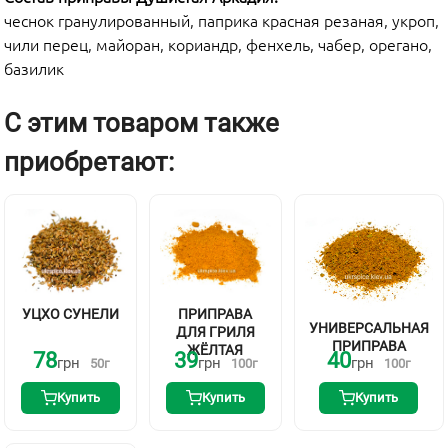
чеснок гранулированный, паприка красная резаная, укроп,
чили перец, майоран, кориандр, фенхель, чабер, орегано,
базилик
С этим товаром также
приобретают:
УЦХО СУНЕЛИ
ПРИПРАВА
УНИВЕРСАЛЬНАЯ
ДЛЯ ГРИЛЯ
ПРИПРАВА
ЖЁЛТАЯ
78
39
40
грн
грн
грн
50
г
100
г
100
г
Купить
Купить
Купить