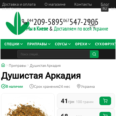
Доставка и оплата
О магазине
Контакты
Блог
компании
RU
UA
209-5895
547-2905
044
067
Мы в Киеве
&
Доставляем по всей Украине
СПЕЦИИ
ПРИПРАВЫ
СОУСЫ
ОРЕХИ
СУХОФРУК
Приправы
Душистая Аркадия
Душистая Аркадия
В наличии
Срок хранения
24 мес
Украина
41
грн
100 грамм