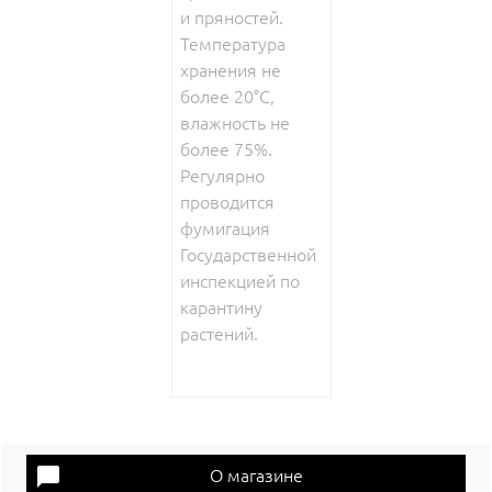
и пряностей.
Температура
хранения не
более 20°С,
влажность не
более 75%.
Регулярно
проводится
фумигация
Государственной
инспекцией по
карантину
растений.
О магазине