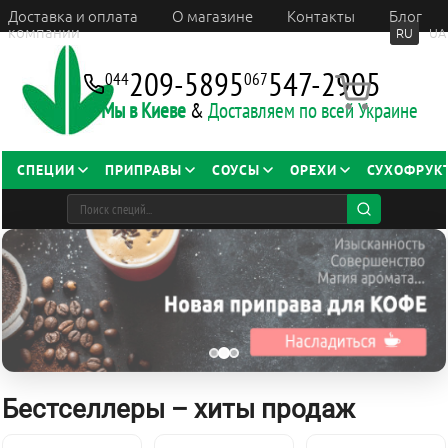
Доставка и оплата
О магазине
Контакты
Блог
компании
RU
UA
209-5895
547-2905
044
067
Мы в Киеве
&
Доставляем по всей Украине
СПЕЦИИ
ПРИПРАВЫ
СОУСЫ
ОРЕХИ
СУХОФРУК
Бестселлеры – хиты продаж