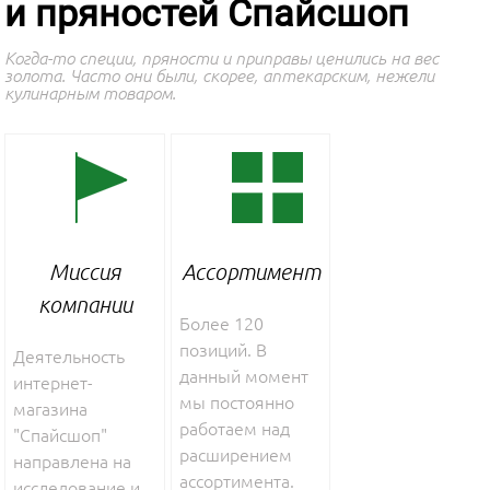
и пряностей Спайсшоп
Когда-то специи, пряности и приправы ценились на вес
золота. Часто они были, скорее, аптекарским, нежели
кулинарным товаром.
Миссия
Ассортимент
компании
Более 120
позиций. В
Деятельность
данный момент
интернет-
мы постоянно
магазина
работаем над
"Спайсшоп"
расширением
направлена на
ассортимента.
исследование и