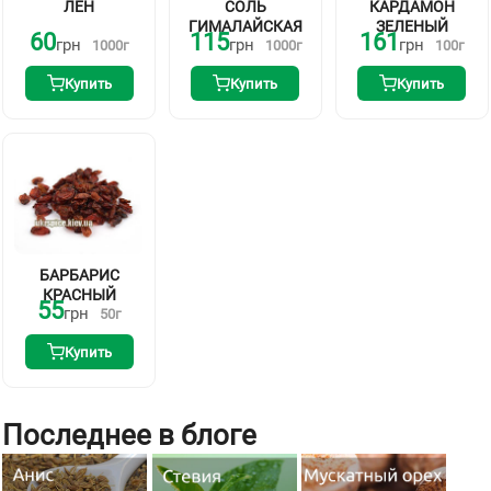
ЛЁН
СОЛЬ
КАРДАМОН
ГИМАЛАЙСКАЯ
ЗЕЛЕНЫЙ
60
115
161
грн
грн
грн
1000
г
1000
г
100
г
Купить
Купить
Купить
БАРБАРИС
КРАСНЫЙ
55
грн
50
г
Купить
Последнее в блоге