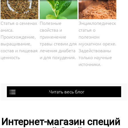
Статья о семенах
Полезные
Энциклопедическая
аниса.
свойства и
статья о
Происхождение,
применение
полезном
выращивание,
травы стевии для
мускатном орехе.
состав и пищевая
лечения диабета
Задействованы
ценность
и для похудения.
только научные
источники.
Читать весь блог
Интернет-магазин специй