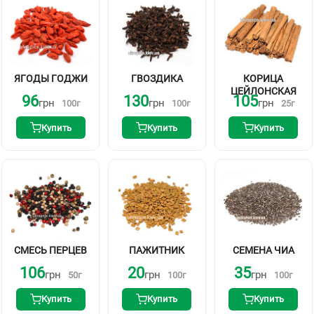
ЯГОДЫ ГОДЖИ
КОРИЦА
ГВОЗДИКА
ЦЕЙЛОНСКАЯ
96
130
105
грн
грн
грн
100
г
100
г
25
г
Купить
Купить
Купить
СМЕСЬ ПЕРЦЕВ
ПАЖИТНИК
СЕМЕНА ЧИА
106
20
35
грн
грн
грн
50
г
100
г
100
г
Купить
Купить
Купить