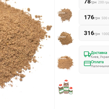
78
грн
200 г
176
грн
500 
316
грн
1000
Доставка
Киев, Укра
Оплата
Наличными