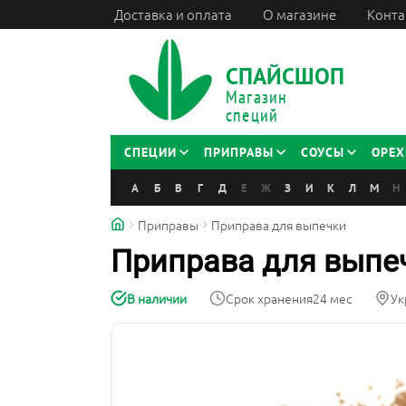
Доставка и оплата
О магазине
Конта
СПАЙСШОП
Магазин
специй
СПЕЦИИ
ПРИПРАВЫ
СОУСЫ
ОРЕХ
А
Б
В
Г
Д
Е
Ж
З
И
К
Л
М
Н
Приправы
Приправа для выпечки
Приправа для выпе
В наличии
Срок хранения
24 мес
Ук