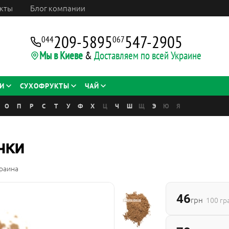
кты
Блог компании
209-5895
547-2905
044
067
Мы в Киеве
&
Доставляем по всей Украине
И
СУХОФРУКТЫ
ЧАЙ
О
П
Р
С
Т
У
Ф
Х
Ц
Ч
Ш
Щ
Э
Ю
Я
чки
раина
46
грн
100 г