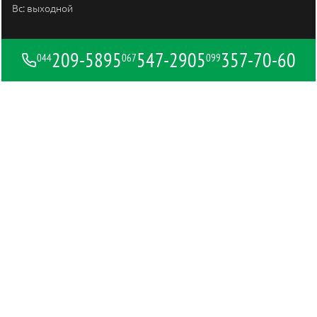
Вс: выходной
209-5895
547-2905
357-70-60
044
067
099