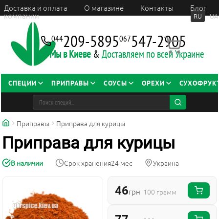
Доставка и оплата
О магазине
Контакты
Блог
компании
RU
UA
209-5895
547-2905
044
067
Мы в Киеве
&
Доставляем по всей Украине
СПЕЦИИ
ПРИПРАВЫ
СОУСЫ
ОРЕХИ
СУХОФРУК
Приправы
Приправа для курицы
Приправа для курицы
В наличии
Срок хранения
24 мес
Украина
46
грн
100 грамм