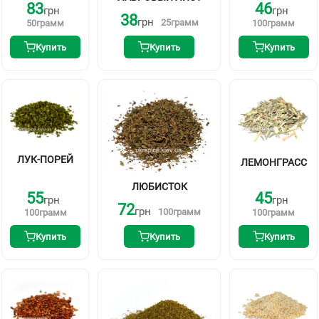
83
46
грн
грн
38
грн
25
грамм
50
грамм
100
грамм
Купить
Купить
Купить
ЛУК-ПОРЕЙ
ЛЕМОНГРАСС
ЛЮБИСТОК
55
45
грн
грн
72
грн
100
грамм
100
грамм
100
грамм
Купить
Купить
Купить