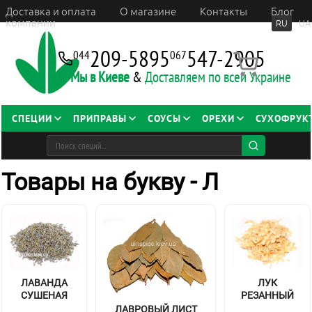
Доставка и оплата
О магазине
Контакты
Блог
компании
RU
UA
209-5895
547-2905
044
067
Мы в Киеве
&
Доставляем по всей Украине
СПЕЦИИ
ПРИПРАВЫ
СОУСЫ
ОРЕХИ
СУХОФРУК
Товары на букву - Л
ЛАВАНДА
ЛУК
СУШЕНАЯ
РЕЗАННЫЙ
ЛАВРОВЫЙ ЛИСТ