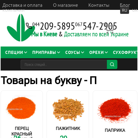
Доставка и оплата
О магазине
Контакты
Блог
компании
RU
UA
209-5895
547-2905
044
067
Мы в Киеве
&
Доставляем по всей Украине
СПЕЦИИ
ПРИПРАВЫ
СОУСЫ
ОРЕХИ
СУХОФРУК
Товары на букву - П
ПЕРЕЦ
ПАЖИТНИК
ПАПРИКА
КРАСНЫЙ