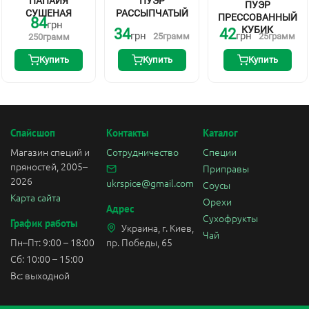
ПАПАЙЯ
ПУЭР
ПУЭР
СУШЕНАЯ
РАССЫПЧАТЫЙ
ПРЕССОВАННЫЙ
84
грн
КУБИК
34
42
грн
грн
25
грамм
25
грамм
250
грамм
Купить
Купить
Купить
Спайсшоп
Контакты
Каталог
Магазин специй и
Сотрудничество
Специи
пряностей, 2005–
Приправы
2026
ukrspice@gmail.com
Соусы
Карта сайта
Орехи
Адрес
Сухофрукты
График работы
Украина, г. Киев,
Чай
Пн–Пт: 9:00 – 18:00
пр. Победы, 65
Сб: 10:00 – 15:00
Вс: выходной