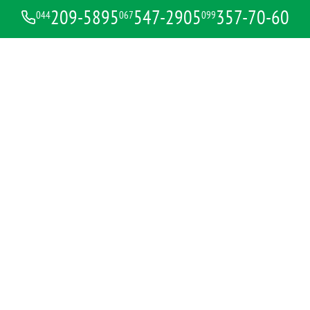
209-5895
547-2905
357-70-60
044
067
099