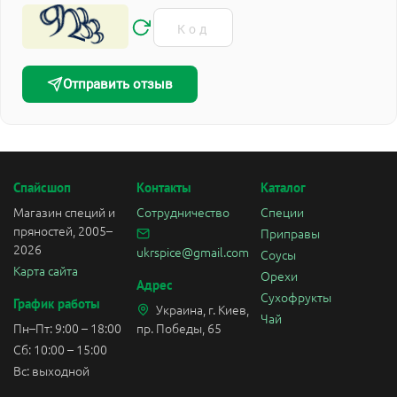
Отправить отзыв
Спайсшоп
Контакты
Каталог
Магазин специй и
Сотрудничество
Специи
пряностей, 2005–
Приправы
2026
ukrspice@gmail.com
Соусы
Карта сайта
Орехи
Адрес
Сухофрукты
График работы
Украина, г. Киев,
Чай
Пн–Пт: 9:00 – 18:00
пр. Победы, 65
Сб: 10:00 – 15:00
Вс: выходной