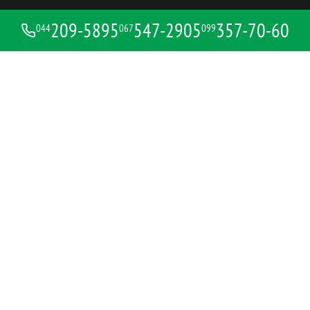
209-5895
547-2905
357-70-60
044
067
099