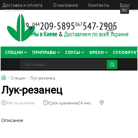
Доставка и оплата
О магазине
Контакты
Блог
компании
RU
UA
209-5895
547-2905
044
067
Мы в Киеве
&
Доставляем по всей Украине
СПЕЦИИ
ПРИПРАВЫ
СОУСЫ
ОРЕХИ
СУХОФРУК
Специи
Лук-резанец
Лук-резанец
Нет в наличии
Срок хранения
24 мес
Описание